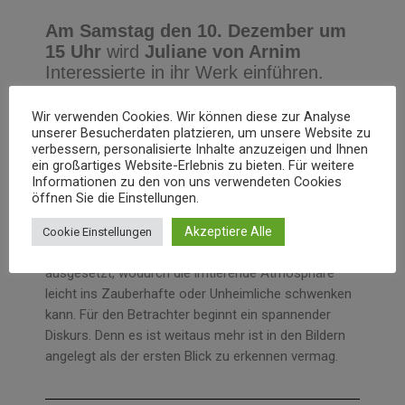
Am Samstag den 10. Dezember um
15 Uhr
wird
Juliane von Arnim
Interessierte in ihr Werk einführen.
Wir verwenden Cookies. Wir können diese zur Analyse
unserer Besucherdaten platzieren, um unsere Website zu
verbessern, personalisierte Inhalte anzuzeigen und Ihnen
ein großartiges Website-Erlebnis zu bieten. Für weitere
Informationen zu den von uns verwendeten Cookies
Juliane von Arnim spürt in ihren Landschaftsbildern
öffnen Sie die Einstellungen.
dem Ungewöhnlichen nach. Die Szenarien und
Bildausschnitte werden einer ungewöhnlichen
Akzeptiere Alle
Cookie Einstellungen
Beleuchtung und rätselhaften Farbstimmungen
ausgesetzt, wodurch die irritierende Atmosphäre
leicht ins Zauberhafte oder Unheimliche schwenken
kann. Für den Betrachter beginnt ein spannender
Diskurs. Denn es ist weitaus mehr ist in den Bildern
angelegt als der ersten Blick zu erkennen vermag.