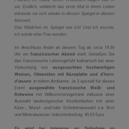
sie. Endlich, vielleicht das erste Mal in ihrem Leben
erkannte sie sich wieder in diesem Spiegel in diesem
Moment.
Das Mädchen im Spiegel war ich! Und ich wusste,
ich würde eine Frau werden.
Im Anschluss findet an diesem Tag ab circa 19.30
Uhr ein
französischer Abend
statt. Genießen Sie
das französische Lebensgefühl kulinarisch bei einer
Verkostung von
ausgesuchten hochwertigen
Weinen, Olivenölen mit Käseplatte und d‘
hors-
d’œuvre
in tollem Ambiente: Je 3 speziell für dieses
Event
ausgewählte französische Weiß- und
Rotweine
mit Willkommensgetränk inklusive einer
Auswahl landestypischer Köstlichkeiten mit einer
Käse-, Wurst- und/oder Schinkenauswahl o.ä. Brot
und Mineralwasser. Unkostenbeitrag: 49,95 Euro.
Es wird bei Interesse an Teilnahme an